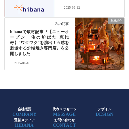
2025-06-12
取材紹介
次の記事
hibanaで取材記事『【ニューオ
ープン｜俺の炉ばた 恵比
寿】“ワクワク”を演出！五感を
刺激する炉端焼き専門店』を公
開しました
2025-06-16
会社概要
代表メッセージ
デザイン
COMPANY
MESSAGE
DESIGN
運営メディア
お問い合わせ
HIBANA
CONTACT