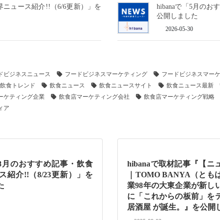
界ニュース紹介!!（6/6更新）」を
hibanaで「5月の
公開しました
2026-05-30
ドビジネスニュース
フードビジネスマーケティング
フードビジネスマー
飲食トレンド
飲食ニュース
飲食ニュースサイト
飲食ニュース最新
ーケティング企業
飲食店マーケティング会社
飲食店マーケティング戦略
ィア
で「8月のおすすめ記事・飲食
hibanaで取材記事『【
紹介!!（8/23更新）」を
｜TOMO BANYA（と
た
業98年の大東企業が新し
に「これからの板前」を
居酒屋 が誕生。』を公開