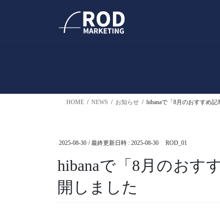
コ
ナ
ン
ビ
テ
ゲ
ン
ー
ツ
シ
へ
ョ
ス
ン
キ
に
ッ
移
HOME
NEWS
お知らせ
hibanaで「8月のおすす
プ
動
2025-08-30
/ 最終更新日時 :
2025-08-30
ROD_01
hibanaで「8月のお
開しました