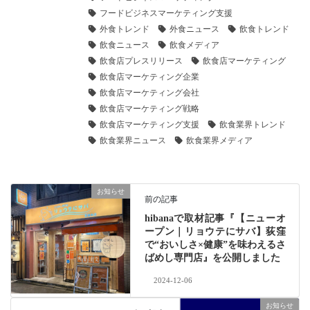
フードビジネスマーケティング支援
外食トレンド
外食ニュース
飲食トレンド
飲食ニュース
飲食メディア
飲食店プレスリリース
飲食店マーケティング
飲食店マーケティング企業
飲食店マーケティング会社
飲食店マーケティング戦略
飲食店マーケティング支援
飲食業界トレンド
飲食業界ニュース
飲食業界メディア
お知らせ
前の記事
hibanaで取材記事『【ニューオ
ープン｜リョウテにサバ】荻窪
で“おいしさ×健康”を味わえるさ
ばめし専門店』を公開しました
2024-12-06
お知らせ