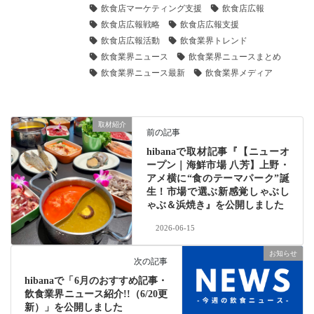
飲食店マーケティング支援
飲食店広報
飲食店広報戦略
飲食店広報支援
飲食店広報活動
飲食業界トレンド
飲食業界ニュース
飲食業界ニュースまとめ
飲食業界ニュース最新
飲食業界メディア
取材紹介
前の記事
hibanaで取材記事『【ニューオ
ープン｜海鮮市場 八芳】上野・
アメ横に“食のテーマパーク”誕
生！市場で選ぶ新感覚しゃぶし
ゃぶ＆浜焼き』を公開しました
2026-06-15
お知らせ
次の記事
hibanaで「6月のおすすめ記事・
飲食業界ニュース紹介!!（6/20更
新）」を公開しました