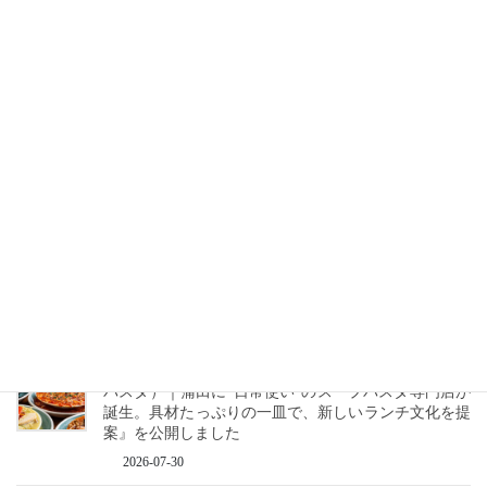
hibanaで最新記事『【2026年グルメトレンド】旨辛ブ
ーム本格化！ナッコプセ・チュクミなど本場系グルメ
が人気上昇』を公開しました
2026-08-05
hibanaで「7月のおすすめ記事・飲食業界ニュース紹
介!!（8/1更新）」を公開しました
2026-08-02
hibanaで最新記事『【2026年最新】注目の飲食店フラ
ンチャイズブランド特集｜これから伸びるおすすめ
FC10選』を公開しました
2026-07-31
hibanaで取材記事『パスタ食堂Tiger Pasta（タイガー
パスタ）｜蒲田に“日常使い”のスープパスタ専門店が
誕生。具材たっぷりの一皿で、新しいランチ文化を提
案』を公開しました
2026-07-30