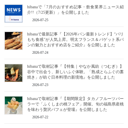
hibanaで「7月のおすすめ記事・飲食業界ニュース紹
介!!（7/25更新）」を公開しました
2026-07-25
hibanaで最新記事『【2026年パン最新トレンド】“パリ
もち食感”が人気上昇。明太フランス＆バゲット系パ
ンの魅力とおすすめ店をご紹介』を公開しました
2026-07-24
hibanaで取材記事『【特集｜やなか風紡（つむぎ）】
谷中で出会う、新しいふぐ体験。「熟成とらふぐの藁
焼き」が紡ぐ日本料理の新境地』を公開しました
2026-07-23
hibanaで取材記事『【期間限定】タカノフルーツパー
ラーで「ふくしまの桃フェア」開催。旬の福島県産桃
を味わう贅沢パフェが登場』を公開しました
2026-07-22