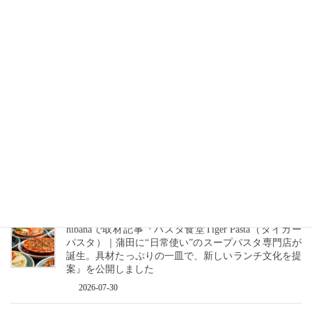
hibanaで最新記事『【2026年グルメトレンド】旨辛ブ
ーム本格化！ナッコプセ・チュクミなど本場系グルメ
が人気上昇』を公開しました
2026-08-05
hibanaで「7月のおすすめ記事・飲食業界ニュース紹
介!!（8/1更新）」を公開しました
2026-08-02
hibanaで最新記事『【2026年最新】注目の飲食店フラ
ンチャイズブランド特集｜これから伸びるおすすめ
FC10選』を公開しました
2026-07-31
hibanaで取材記事『パスタ食堂Tiger Pasta（タイガー
パスタ）｜蒲田に“日常使い”のスープパスタ専門店が
誕生。具材たっぷりの一皿で、新しいランチ文化を提
案』を公開しました
2026-07-30