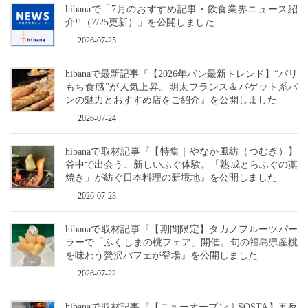
hibanaで「7月のおすすめ記事・飲食業界ニュース紹
介!!（7/25更新）」を公開しました
2026-07-25
hibanaで最新記事『【2026年パン最新トレンド】“パリ
もち食感”が人気上昇。明太フランス＆バゲット系パ
ンの魅力とおすすめ店をご紹介』を公開しました
2026-07-24
hibanaで取材記事『【特集｜やなか風紡（つむぎ）】
谷中で出会う、新しいふぐ体験。「熟成とらふぐの藁
焼き」が紡ぐ日本料理の新境地』を公開しました
2026-07-23
hibanaで取材記事『【期間限定】タカノフルーツパー
ラーで「ふくしまの桃フェア」開催。旬の福島県産桃
を味わう贅沢パフェが登場』を公開しました
2026-07-22
hibanaで取材記事『【ニューオープン｜SOSTA】五反