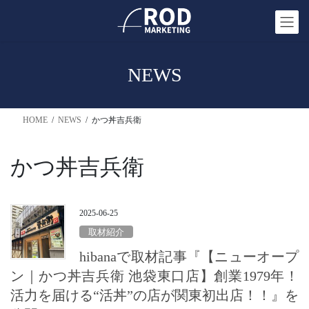
コ
ナ
ン
ビ
テ
ゲ
ン
ー
NEWS
ツ
シ
へ
ョ
ス
ン
HOME
NEWS
かつ丼吉兵衛
キ
に
ッ
移
プ
動
かつ丼吉兵衛
2025-06-25
取材紹介
hibanaで取材記事『【ニューオープ
ン｜かつ丼吉兵衛 池袋東口店】創業1979年！
活力を届ける“活丼”の店が関東初出店！！』を