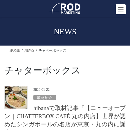
コ
ナ
ン
ビ
テ
ゲ
ン
ー
NEWS
ツ
シ
へ
ョ
ス
ン
HOME
NEWS
チャターボックス
キ
に
ッ
移
プ
動
チャターボックス
2026-01-22
取材紹介
hibanaで取材記事『【ニューオープ
ン｜CHATTERBOX CAFÉ 丸の内店】世界が認
めたシンガポールの名店が東京・丸の内に誕