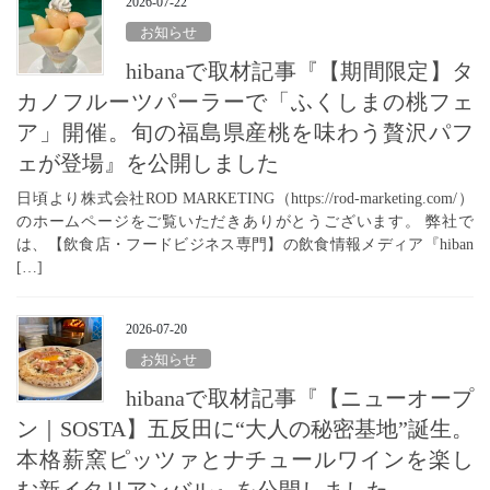
2026-07-22
お知らせ
hibanaで取材記事『【期間限定】タ
カノフルーツパーラーで「ふくしまの桃フェ
ア」開催。旬の福島県産桃を味わう贅沢パフ
ェが登場』を公開しました
日頃より株式会社ROD MARKETING（https://rod-marketing.com/）
のホームページをご覧いただきありがとうございます。 弊社で
は、【飲食店・フードビジネス専門】の飲食情報メディア『hiban
[…]
2026-07-20
お知らせ
hibanaで取材記事『【ニューオープ
ン｜SOSTA】五反田に“大人の秘密基地”誕生。
本格薪窯ピッツァとナチュールワインを楽し
む新イタリアンバル』を公開しました