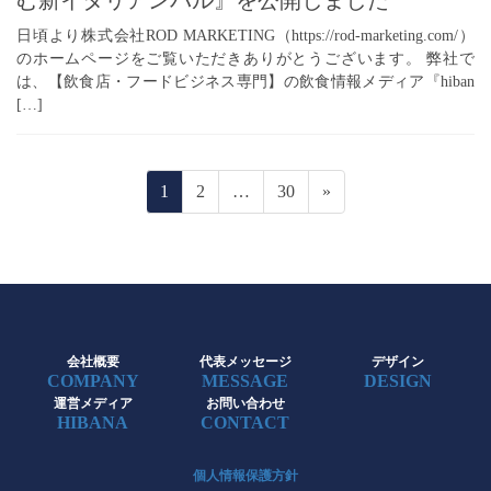
日頃より株式会社ROD MARKETING（https://rod-marketing.com/）
のホームページをご覧いただきありがとうございます。 弊社で
は、【飲食店・フードビジネス専門】の飲食情報メディア『hiban
[…]
投
固
固
固
1
2
…
30
»
稿
定
定
定
ペ
ペ
ペ
の
ー
ー
ー
ペ
ジ
ジ
ジ
ー
ジ
会社概要
代表メッセージ
デザイン
COMPANY
MESSAGE
DESIGN
送
運営メディア
お問い合わせ
HIBANA
CONTACT
り
個人情報保護方針