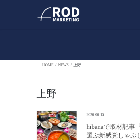
コ
ナ
ン
ビ
テ
ゲ
ン
ー
ツ
シ
へ
ョ
ス
ン
キ
に
ッ
移
HOME
NEWS
上野
プ
動
上野
2026-06-15
hibanaで取材
選ぶ新感覚しゃぶ