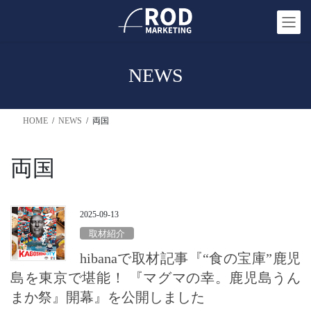
コ
ナ
ン
ビ
テ
ゲ
ン
ー
NEWS
ツ
シ
へ
ョ
ス
ン
HOME
NEWS
両国
キ
に
ッ
移
プ
動
両国
2025-09-13
取材紹介
hibanaで取材記事『“食の宝庫”鹿児
島を東京で堪能！ 『マグマの幸。鹿児島うん
まか祭』開幕』を公開しました