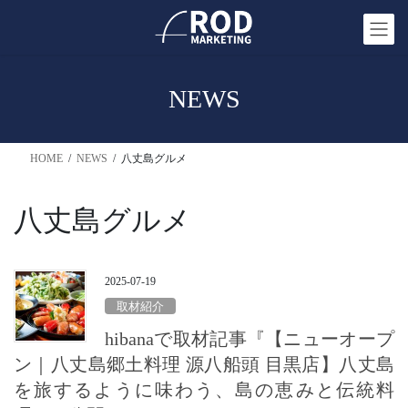
コ
ナ
ン
ビ
テ
ゲ
ン
ー
NEWS
ツ
シ
へ
ョ
ス
ン
HOME
NEWS
八丈島グルメ
キ
に
ッ
移
プ
動
八丈島グルメ
2025-07-19
取材紹介
hibanaで取材記事『【ニューオープ
ン｜八丈島郷土料理 源八船頭 目黒店】八丈島
を旅するように味わう、島の恵みと伝統料