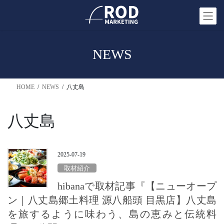
コ
ナ
ン
ビ
テ
ゲ
ン
ー
NEWS
ツ
シ
へ
ョ
ス
ン
HOME
NEWS
八丈島
キ
に
ッ
移
プ
動
八丈島
2025-07-19
取材紹介
hibanaで取材記事『【ニューオープ
ン｜八丈島郷土料理 源八船頭 目黒店】八丈島
を旅するように味わう、島の恵みと伝統料