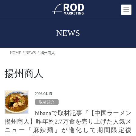
コ
ナ
ン
ビ
テ
ゲ
ン
ー
NEWS
ツ
シ
へ
ョ
ス
ン
HOME
NEWS
揚州商人
キ
に
ッ
移
プ
動
揚州商人
2026-04-15
取材紹介
hibanaで取材記事『【中国ラーメン
揚州商人】昨年約2.7万食を売り上げた人気メ
ニュー「麻辣麺」が進化して期間限定復