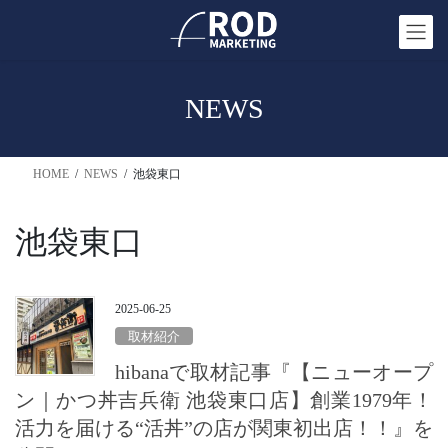
コ
ナ
ン
ビ
テ
ゲ
ン
ー
NEWS
ツ
シ
へ
ョ
ス
ン
HOME
NEWS
池袋東口
キ
に
ッ
移
プ
動
池袋東口
2025-06-25
取材紹介
hibanaで取材記事『【ニューオープ
ン｜かつ丼吉兵衛 池袋東口店】創業1979年！
活力を届ける“活丼”の店が関東初出店！！』を