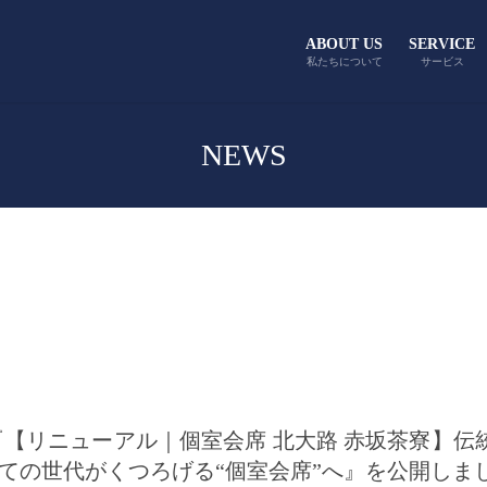
ABOUT US
SERVICE
私たちについて
サービス
NEWS
記事『【リニューアル｜個室会席 北大路 赤坂茶寮】
べての世代がくつろげる“個室会席”へ』を公開しま