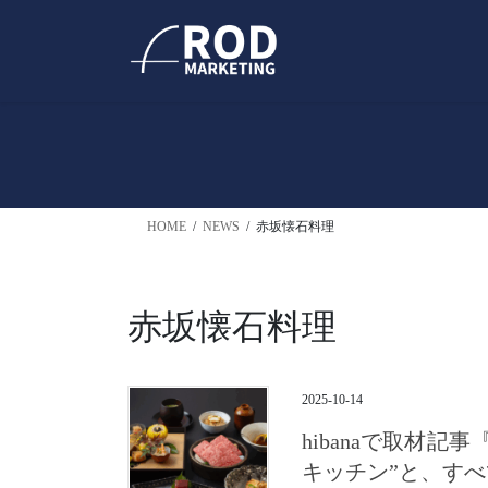
コ
ナ
ン
ビ
テ
ゲ
ン
ー
ツ
シ
へ
ョ
ス
ン
キ
に
ッ
移
HOME
NEWS
赤坂懐石料理
プ
動
赤坂懐石料理
2025-10-14
hibanaで取材
キッチン”と、す