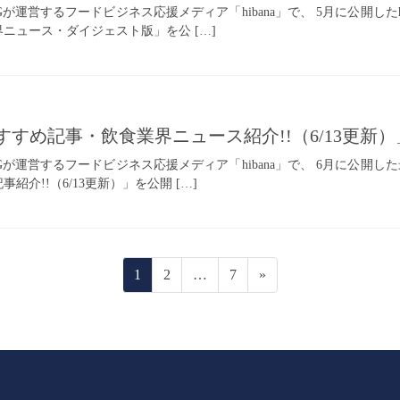
INGが運営するフードビジネス応援メディア「hibana」で、 5月に公開し
界ニュース・ダイジェスト版」を公 […]
のおすすめ記事・飲食業界ニュース紹介!!（6/13更
INGが運営するフードビジネス応援メディア「hibana」で、 6月に公開し
紹介!!（6/13更新）」を公開 […]
固
固
固
1
2
…
7
»
定
定
定
ペ
ペ
ペ
ー
ー
ー
ジ
ジ
ジ