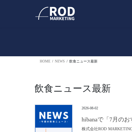
コ
ナ
ン
ビ
テ
ゲ
ン
ー
ツ
シ
へ
ョ
ス
ン
キ
に
ッ
移
HOME
NEWS
飲食ニュース最新
プ
動
飲食ニュース最新
2026-08-02
hibanaで「7月
株式会社ROD MARKET