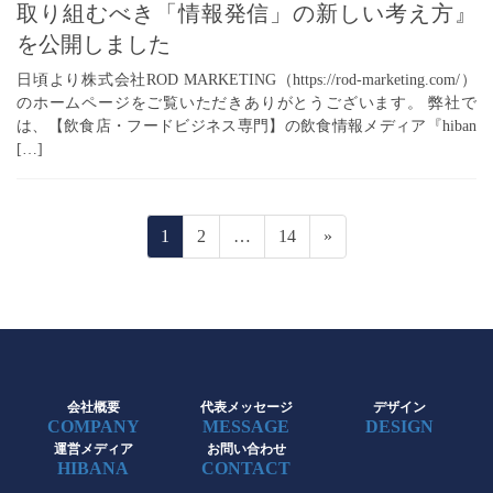
取り組むべき「情報発信」の新しい考え方』
を公開しました
日頃より株式会社ROD MARKETING（https://rod-marketing.com/）
のホームページをご覧いただきありがとうございます。 弊社で
は、【飲食店・フードビジネス専門】の飲食情報メディア『hiban
[…]
投
固
固
固
1
2
…
14
»
稿
定
定
定
ペ
ペ
ペ
の
ー
ー
ー
ペ
ジ
ジ
ジ
ー
ジ
会社概要
代表メッセージ
デザイン
COMPANY
MESSAGE
DESIGN
送
運営メディア
お問い合わせ
HIBANA
CONTACT
り