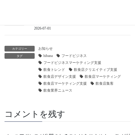
hibanaで最新記事『プレスリリースの継続配信はAIO
対策になる？飲食店が今こそ取り組むべき「情報発
信」の新しい考え方』を公開しました
2026-07-01
お知らせ
カテゴリー
hibana
フードビジネス
タグ
フードビジネスマーケティング支援
飲食トレンド
飲食店クリエイティブ支援
飲食店デザイン支援
飲食店マーケティング
飲食店マーケティング支援
飲食店集客
飲食業界ニュース
コメントを残す