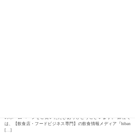
るベーカリーが新宿に誕生！』を公開しまし
た
日頃より株式会社ROD MARKETING（https://rod-marketing.com/）
のホームページをご覧いただきありがとうございます。 弊社で
は、【飲食店・フードビジネス専門】の飲食情報メディア『hiban
[…]
2025-07-19
取材紹介
hibanaで取材記事『【ニューオープ
ン｜ゆず庵 新宿西口大ガード店】焼肉きんぐ
と並走させる展開力！物語コーポレーション
の未来戦略』を公開しました
日頃より株式会社ROD MARKETING（https://rod-marketing.com/）
のホームページをご覧いただきありがとうございます。 弊社で
は、【飲食店・フードビジネス専門】の飲食情報メディア『hiban
[…]