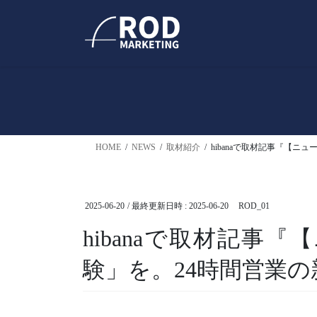
コ
ナ
ン
ビ
テ
ゲ
ン
ー
ツ
シ
へ
ョ
ス
ン
キ
に
ッ
移
HOME
NEWS
取材紹介
hibanaで取材記事『【ニ
プ
動
2025-06-20
/ 最終更新日時 :
2025-06-20
ROD_01
hibanaで取材記事
験」を。24時間営業