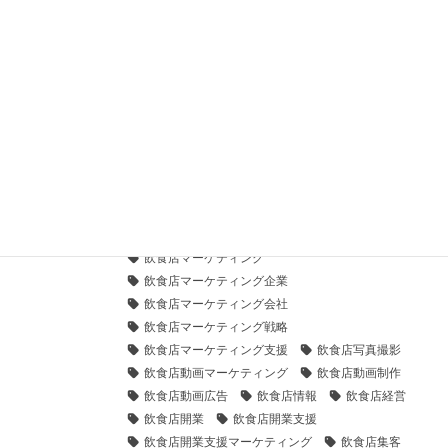
フードビジネス
フードビジネスニュース
フードビジネスマーケティング支援
フードビジネスメディア
メディア
取材
名古屋
名古屋グルメ
恵比寿
恵比寿グルメ
手羽先むつみ
新店舗
新着
記事
飲食トレンド
飲食店
飲食店クリエイティブ支援
飲食店デザイン
飲食店デザイン支援
飲食店ブランディング
飲食店ブランディング支援
飲食店プレスリリース
飲食店プレスリリース無料
飲食店マーケティング
飲食店マーケティング企業
飲食店マーケティング会社
飲食店マーケティング戦略
飲食店マーケティング支援
飲食店写真撮影
飲食店動画マーケティング
飲食店動画制作
飲食店動画広告
飲食店情報
飲食店経営
飲食店開業
飲食店開業支援
飲食店開業支援マーケティング
飲食店集客